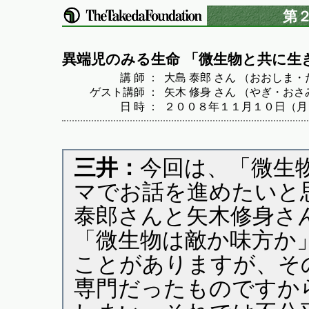
第２
異端児のみる生命 「微生物と共に生
講 師 ：
大島 泰郎 さん （おおしま
ゲスト講師 ：
矢木 修身 さん （やぎ・おさ
日 時 ：
２００８年１１月１０日（月